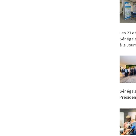
‎Les 23 e
Sénégala
à la Jour
Sénégala
Président