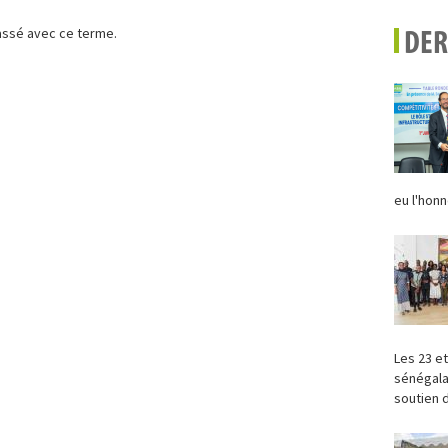
lassé avec ce terme.
DER
eu l'honn
Les 23 et
sénégala
soutien d