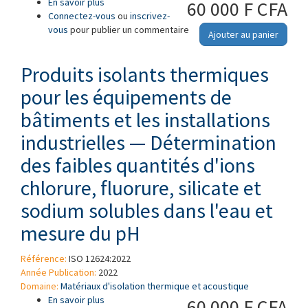
En savoir plus
à propos de Produits isolants thermiques pour
60 000 F CFA
Connectez-vous
les équipements de bâtiments et les
ou
inscrivez-
vous
pour publier un commentaire
installations industrielles — Détermination des
Ajouter au panier
propriétés de transmission de la vapeur d’eau
des coquilles isolantes préformées
Produits isolants thermiques
pour les équipements de
bâtiments et les installations
industrielles — Détermination
des faibles quantités d'ions
chlorure, fluorure, silicate et
sodium solubles dans l'eau et
mesure du pH
Référence:
ISO 12624:2022
Année Publication:
2022
Domaine:
Matériaux d'isolation thermique et acoustique
En savoir plus
à propos de Produits isolants thermiques pour
60 000 F CFA