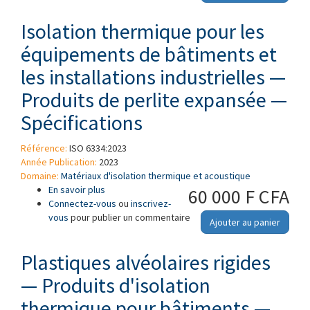
dimensions, de l'équerrage et de la linéarité
des coquilles isolantes préformées
Isolation thermique pour les
équipements de bâtiments et
les installations industrielles —
Produits de perlite expansée —
Spécifications
Référence:
ISO 6334:2023
Année Publication:
2023
Domaine:
Matériaux d'isolation thermique et acoustique
En savoir plus
à propos de Isolation thermique pour les
60 000 F CFA
Connectez-vous
équipements de bâtiments et les installations
ou
inscrivez-
vous
pour publier un commentaire
industrielles — Produits de perlite expansée —
Ajouter au panier
Spécifications
Plastiques alvéolaires rigides
— Produits d'isolation
thermique pour bâtiments —