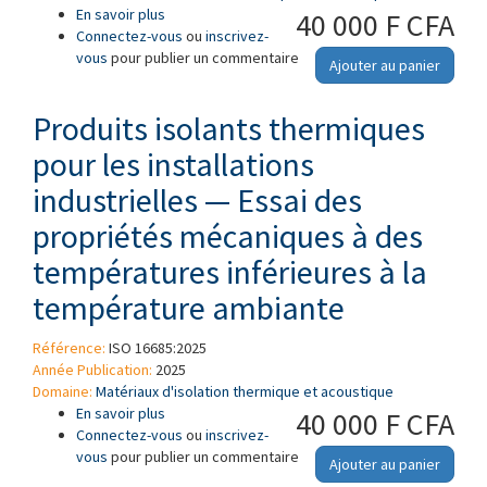
En savoir plus
à propos de Produits isolants thermiques —
40 000 F CFA
Connectez-vous
Isolation nano-microporeuse rigide pour
ou
inscrivez-
vous
pour publier un commentaire
applications industrielles — Spécifications
Ajouter au panier
Produits isolants thermiques
pour les installations
industrielles — Essai des
propriétés mécaniques à des
températures inférieures à la
température ambiante
Référence:
ISO 16685:2025
Année Publication:
2025
Domaine:
Matériaux d'isolation thermique et acoustique
En savoir plus
à propos de Produits isolants thermiques pour
40 000 F CFA
Connectez-vous
les installations industrielles — Essai des
ou
inscrivez-
vous
pour publier un commentaire
propriétés mécaniques à des températures
Ajouter au panier
inférieures à la température ambiante