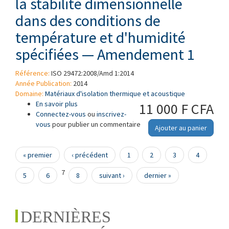
la stabilité dimensionnelle
dans des conditions de
température et d'humidité
spécifiées — Amendement 1
Référence:
ISO 29472:2008/Amd 1:2014
Année Publication:
2014
Domaine:
Matériaux d'isolation thermique et acoustique
En savoir plus
à propos de Produits isolants thermiques
11 000 F CFA
Connectez-vous
destinés aux applications du bâtiment —
ou
inscrivez-
vous
pour publier un commentaire
Détermination de la stabilité dimensionnelle
Ajouter au panier
dans des conditions de température et
d'humidité spécifiées — Amendement 1
Pages
« premier
‹ précédent
1
2
3
4
7
5
6
8
suivant ›
dernier »
DERNIÈRES