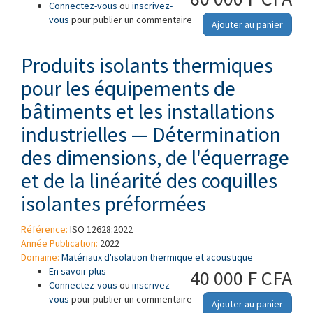
Connectez-vous
les équipements de bâtiments et les
ou
inscrivez-
vous
pour publier un commentaire
installations industrielles — Détermination des
Ajouter au panier
faibles quantités d'ions chlorure, fluorure,
silicate et sodium solubles dans l'eau et
Produits isolants thermiques
mesure du pH
pour les équipements de
bâtiments et les installations
industrielles — Détermination
des dimensions, de l'équerrage
et de la linéarité des coquilles
isolantes préformées
Référence:
ISO 12628:2022
Année Publication:
2022
Domaine:
Matériaux d'isolation thermique et acoustique
En savoir plus
à propos de Produits isolants thermiques pour
40 000 F CFA
Connectez-vous
les équipements de bâtiments et les
ou
inscrivez-
vous
pour publier un commentaire
installations industrielles — Détermination des
Ajouter au panier