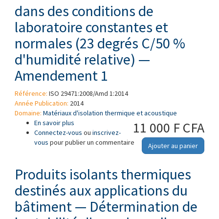
dans des conditions de
laboratoire constantes et
normales (23 degrés C/50 %
d'humidité relative) —
Amendement 1
Référence:
ISO 29471:2008/Amd 1:2014
Année Publication:
2014
Domaine:
Matériaux d'isolation thermique et acoustique
En savoir plus
à propos de Produits isolants thermiques
11 000 F CFA
Connectez-vous
destinés aux applications du bâtiment —
ou
inscrivez-
vous
pour publier un commentaire
Détermination de la stabilité dimensionnelle
Ajouter au panier
dans des conditions de laboratoire constantes
et normales (23 degrés C/50 % d'humidité
Produits isolants thermiques
relative) — Amendement 1
destinés aux applications du
bâtiment — Détermination de