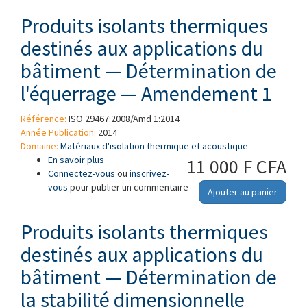
Produits isolants thermiques
destinés aux applications du
bâtiment — Détermination de
l'équerrage — Amendement 1
Référence:
ISO 29467:2008/Amd 1:2014
Année Publication:
2014
Domaine:
Matériaux d'isolation thermique et acoustique
En savoir plus
à propos de Produits isolants thermiques
11 000 F CFA
Connectez-vous
destinés aux applications du bâtiment —
ou
inscrivez-
vous
pour publier un commentaire
Détermination de l'équerrage — Amendement
Ajouter au panier
1
Produits isolants thermiques
destinés aux applications du
bâtiment — Détermination de
la stabilité dimensionnelle