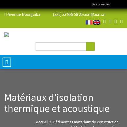
Se connecter
Avenue Bourguiba (221) 33 829 58 25/
asn@asn.sn
Rechercher
Formulaire de recherche
Toggle
navigation
Matériaux d'isolation
thermique et acoustique
Accueil
Bâtiment et matériaux de construction