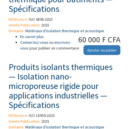
Spécifications
Référence:
ISO 4898:2025
Année Publication:
2025
Domaine:
Matériaux d'isolation thermique et acoustique
En savoir plus
à propos de Plastiques alvéolaires rigides —
60 000 F CFA
Connectez-vous
Produits d'isolation thermique pour bâtiments
ou
inscrivez-
vous
pour publier un commentaire
— Spécifications
Ajouter au panier
Produits isolants thermiques
— Isolation nano-
microporeuse rigide pour
applications industrielles —
Spécifications
Référence:
ISO 18959:2025
Année Publication:
2025
Domaine:
Matériaux d'isolation thermique et acoustique