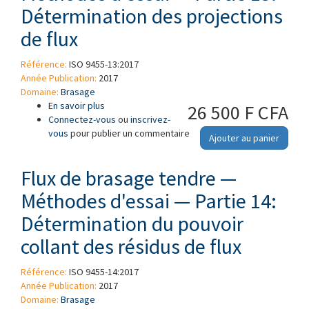
Détermination des projections
de flux
Référence:
ISO 9455-13:2017
Année Publication:
2017
Domaine:
Brasage
En savoir plus
à propos de Flux de brasage tendre —
26 500 F CFA
Connectez-vous
Méthodes d'essai — Partie 13: Détermination
ou
inscrivez-
vous
pour publier un commentaire
des projections de flux
Ajouter au panier
Flux de brasage tendre —
Méthodes d'essai — Partie 14:
Détermination du pouvoir
collant des résidus de flux
Référence:
ISO 9455-14:2017
Année Publication:
2017
Domaine:
Brasage