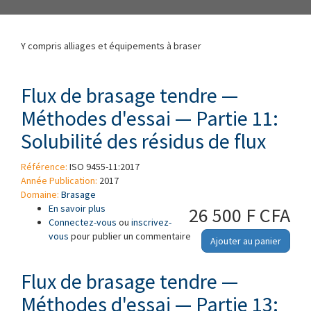
Y compris alliages et équipements à braser
Flux de brasage tendre —
Méthodes d'essai — Partie 11:
Solubilité des résidus de flux
Référence:
ISO 9455-11:2017
Année Publication:
2017
Domaine:
Brasage
En savoir plus
à propos de Flux de brasage tendre —
26 500 F CFA
Connectez-vous
Méthodes d'essai — Partie 11: Solubilité des
ou
inscrivez-
vous
pour publier un commentaire
résidus de flux
Ajouter au panier
Flux de brasage tendre —
Méthodes d'essai — Partie 13: