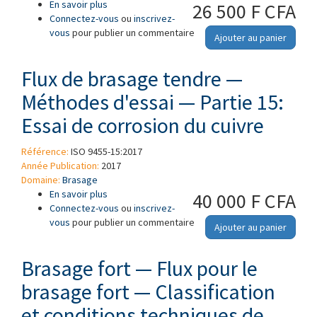
En savoir plus
à propos de Flux de brasage tendre —
26 500 F CFA
Connectez-vous
Méthodes d'essai — Partie 14: Détermination
ou
inscrivez-
vous
pour publier un commentaire
du pouvoir collant des résidus de flux
Ajouter au panier
Flux de brasage tendre —
Méthodes d'essai — Partie 15:
Essai de corrosion du cuivre
Référence:
ISO 9455-15:2017
Année Publication:
2017
Domaine:
Brasage
En savoir plus
à propos de Flux de brasage tendre —
40 000 F CFA
Connectez-vous
Méthodes d'essai — Partie 15: Essai de
ou
inscrivez-
vous
pour publier un commentaire
corrosion du cuivre
Ajouter au panier
Brasage fort — Flux pour le
brasage fort — Classification
et conditions techniques de