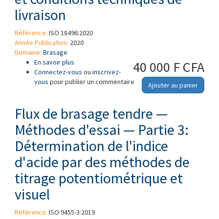
livraison
Référence:
ISO 18496:2020
Année Publication:
2020
Domaine:
Brasage
En savoir plus
à propos de Brasage fort — Flux pour le
40 000 F CFA
Connectez-vous
brasage fort — Classification et conditions
ou
inscrivez-
vous
pour publier un commentaire
techniques de livraison
Ajouter au panier
Flux de brasage tendre —
Méthodes d'essai — Partie 3:
Détermination de l'indice
d'acide par des méthodes de
titrage potentiométrique et
visuel
Référence:
ISO 9455-3:2019