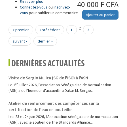
En savoir plus
à propos de Fils d'apport de brasage tendre,
40 000 F CFA
Connectez-vous
pleins et à flux incorporé — Spécifications et
ou
inscrivez-
vous
pour publier un commentaire
méthodes d'essai — Partie 1: Classification et
Ajouter au panier
exigences de performance
Pages
2
« premier
‹ précédent
1
3
suivant ›
dernier »
DERNIÈRES ACTUALITÉS
Visite de Sergio Mujica (SG de l'ISO) à l'ASN
Le 1ᵉʳ juillet 2026, l'Association Sénégalaise de Normalisation
(ASN) a eu l'honneur d'accueillir à Dakar M. Sergio...
Atelier de renforcement des compétences sur la
certification de l'eau en bouteille
Les 23 et 24 juin 2026, l'Association sénégalaise de normalisation
(ASN), avec le soutien de The Standards Alliance...