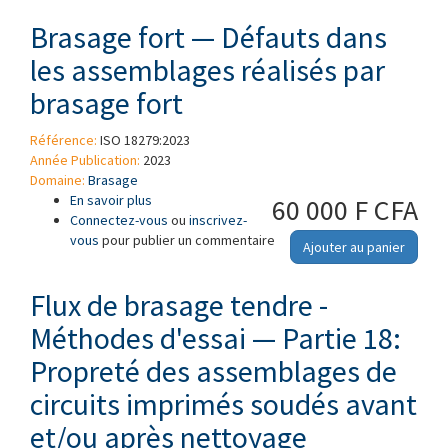
Brasage fort — Défauts dans
les assemblages réalisés par
brasage fort
Référence:
ISO 18279:2023
Année Publication:
2023
Domaine:
Brasage
En savoir plus
à propos de Brasage fort — Défauts dans les
60 000 F CFA
Connectez-vous
assemblages réalisés par brasage fort
ou
inscrivez-
vous
pour publier un commentaire
Ajouter au panier
Flux de brasage tendre -
Méthodes d'essai — Partie 18:
Propreté des assemblages de
circuits imprimés soudés avant
et/ou après nettoyage