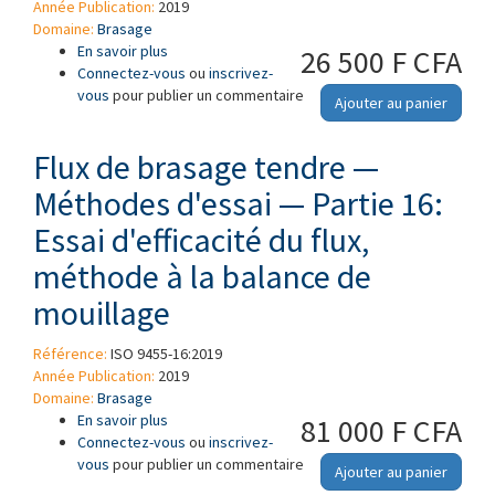
Année Publication:
2019
Domaine:
Brasage
En savoir plus
à propos de Flux de brasage tendre —
26 500 F CFA
Connectez-vous
Méthodes d'essai — Partie 3: Détermination de
ou
inscrivez-
vous
pour publier un commentaire
l'indice d'acide par des méthodes de titrage
Ajouter au panier
potentiométrique et visuel
Flux de brasage tendre —
Méthodes d'essai — Partie 16:
Essai d'efficacité du flux,
méthode à la balance de
mouillage
Référence:
ISO 9455-16:2019
Année Publication:
2019
Domaine:
Brasage
En savoir plus
à propos de Flux de brasage tendre —
81 000 F CFA
Connectez-vous
Méthodes d'essai — Partie 16: Essai
ou
inscrivez-
vous
pour publier un commentaire
d'efficacité du flux, méthode à la balance de
Ajouter au panier
mouillage