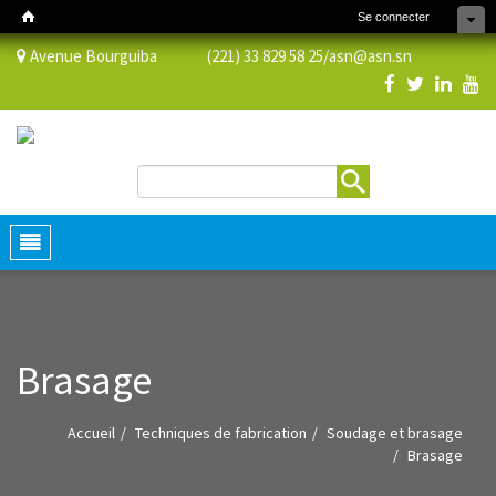
Se connecter
Avenue Bourguiba (221) 33 829 58 25/
asn@asn.sn
Rechercher
Formulaire de recherche
Toggle
navigation
Brasage
Accueil
Techniques de fabrication
Soudage et brasage
Brasage