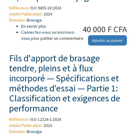
Référence:
ISO 9455-18:2024
Année Publication:
2024
Domaine:
Brasage
En savoir plus
à propos de Flux de brasage tendre -
40 000 F CFA
Connectez-vous
Méthodes d'essai — Partie 18: Propreté des
ou
inscrivez-
vous
pour publier un commentaire
assemblages de circuits imprimés soudés
Ajouter au panier
avant et/ou après nettoyage
Fils d'apport de brasage
tendre, pleins et à flux
incorporé — Spécifications et
méthodes d'essai — Partie 1:
Classification et exigences de
performance
Référence:
ISO 12224-1:2024
Année Publication:
2024
Domaine:
Brasage