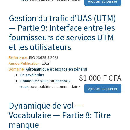
Ajouter au panier
cargo sans pilote (UAS) à propulsion électrique
Gestion du trafic d'UAS (UTM)
— Partie 9: Interface entre les
fournisseurs de services UTM
et les utilisateurs
Référence:
ISO 23629-9:2023
Année Publication:
2023
Domaine:
Aéronautique et espace en général
En savoir plus
à propos de Gestion du trafic d'UAS (UTM) —
81 000 F CFA
Connectez-vous
Partie 9: Interface entre les fournisseurs de
ou
inscrivez-
vous
pour publier un commentaire
services UTM et les utilisateurs
Ajouter au panier
Dynamique de vol —
Vocabulaire — Partie 8: Titre
manque