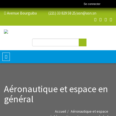
Se connecter
Avenue Bourguiba (221) 33 829 58 25/
asn@asn.sn
Rechercher
Formulaire de recherche
Toggle
navigation
Aéronautique et espace en
général
Accueil
Aéronautique et espace