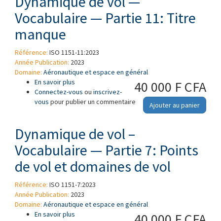
Dynamique de vol —
Vocabulaire — Partie 11: Titre
manque
Référence:
ISO 1151-11:2023
Année Publication:
2023
Domaine:
Aéronautique et espace en général
En savoir plus
à propos de Dynamique de vol — Vocabulaire
40 000 F CFA
Connectez-vous
— Partie 11: Titre manque
ou
inscrivez-
vous
pour publier un commentaire
Ajouter au panier
Dynamique de vol –
Vocabulaire — Partie 7: Points
de vol et domaines de vol
Référence:
ISO 1151-7:2023
Année Publication:
2023
Domaine:
Aéronautique et espace en général
En savoir plus
à propos de Dynamique de vol – Vocabulaire —
40 000 F CFA