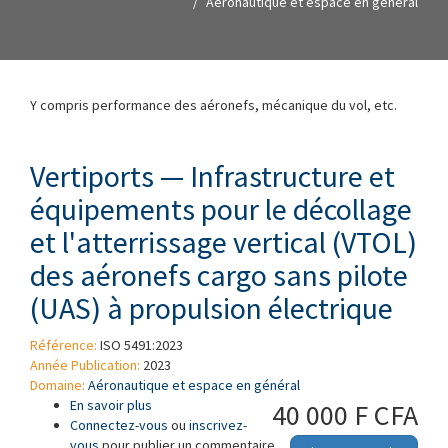
Aéronautique et espace en général
Y compris performance des aéronefs, mécanique du vol, etc.
Vertiports — Infrastructure et
équipements pour le décollage
et l'atterrissage vertical (VTOL)
des aéronefs cargo sans pilote
(UAS) à propulsion électrique
Référence:
ISO 5491:2023
Année Publication:
2023
Domaine:
Aéronautique et espace en général
En savoir plus
à propos de Vertiports — Infrastructure et
40 000 F CFA
Connectez-vous
équipements pour le décollage et
ou
inscrivez-
vous
pour publier un commentaire
l'atterrissage vertical (VTOL) des aéronefs