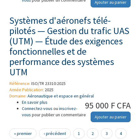
vous
pour publier un commentaire
Ajouter au panier
Systèmes d'aéronefs télé-
pilotés — Gestion du trafic UAS
(UTM) — Étude des exigences
fonctionnelles et de
performance des systèmes
UTM
Référence:
ISO/TR 23310:2025
Année Publication:
2025
Domaine:
Aéronautique et espace en général
En savoir plus
à propos de Systèmes d'aéronefs télé-pilotés
95 000 F CFA
Connectez-vous
— Gestion du trafic UAS (UTM) — Étude des
ou
inscrivez-
vous
pour publier un commentaire
exigences fonctionnelles et de performance
Ajouter au panier
des systèmes UTM
Pages
« premier
‹ précédent
1
2
3
4