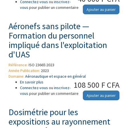
Connectez-vous
Partie 7: Points de vol et domaines de vol
ou
inscrivez-
vous
pour publier un commentaire
Ajouter au panier
Aéronefs sans pilote —
Formation du personnel
impliqué dans l'exploitation
d'UAS
Référence:
ISO 23665:2023
Année Publication:
2023
Domaine:
Aéronautique et espace en général
En savoir plus
à propos de Aéronefs sans pilote — Formation
108 500 F CFA
Connectez-vous
du personnel impliqué dans l'exploitation
ou
inscrivez-
vous
pour publier un commentaire
d'UAS
Ajouter au panier
Dosimétrie pour les
expositions au rayonnement