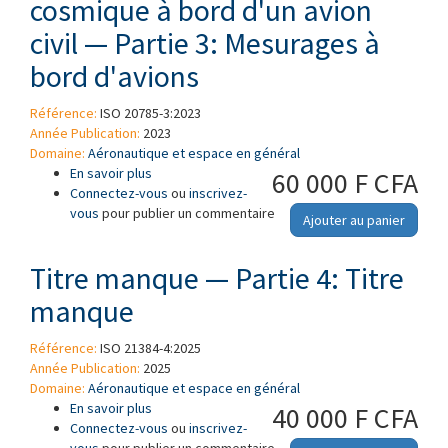
cosmique à bord d'un avion
civil — Partie 3: Mesurages à
bord d'avions
Référence:
ISO 20785-3:2023
Année Publication:
2023
Domaine:
Aéronautique et espace en général
En savoir plus
à propos de Dosimétrie pour les expositions
60 000 F CFA
Connectez-vous
au rayonnement cosmique à bord d'un avion
ou
inscrivez-
vous
pour publier un commentaire
civil — Partie 3: Mesurages à bord d'avions
Ajouter au panier
Titre manque — Partie 4: Titre
manque
Référence:
ISO 21384-4:2025
Année Publication:
2025
Domaine:
Aéronautique et espace en général
En savoir plus
à propos de Titre manque — Partie 4: Titre
40 000 F CFA
Connectez-vous
manque
ou
inscrivez-