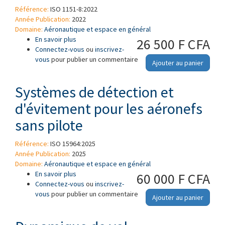
Référence:
ISO 1151-8:2022
Année Publication:
2022
Domaine:
Aéronautique et espace en général
En savoir plus
à propos de Dynamique de vol — Vocabulaire
26 500 F CFA
Connectez-vous
— Partie 8: Titre manque
ou
inscrivez-
vous
pour publier un commentaire
Ajouter au panier
Systèmes de détection et
d'évitement pour les aéronefs
sans pilote
Référence:
ISO 15964:2025
Année Publication:
2025
Domaine:
Aéronautique et espace en général
En savoir plus
à propos de Systèmes de détection et
60 000 F CFA
Connectez-vous
d'évitement pour les aéronefs sans pilote
ou
inscrivez-
vous
pour publier un commentaire
Ajouter au panier