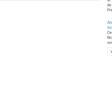
de
Pré
At
le
Ce
Nor
co
V