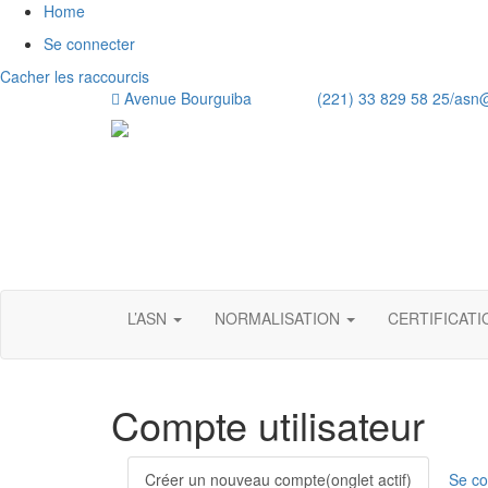
Home
Se connecter
Cacher les raccourcis
Avenue Bourguiba (221) 33 829 58 25/
asn
L’ASN
NORMALISATION
CERTIFICAT
Compte utilisateur
Onglets
Créer un nouveau compte
(onglet actif)
Se co