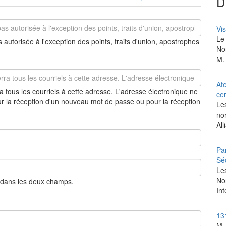
D
Vis
Le 
 autorisée à l'exception des points, traits d'union, apostrophes
Nor
M. 
At
 tous les courriels à cette adresse. L'adresse électronique ne
cer
ur la réception d'un nouveau mot de passe ou pour la réception
Les
no
All
Par
Sé
‎Le
No
 dans les deux champs.
Int
13
M.