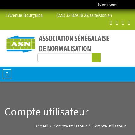
Se connecter
Avenue Bourguiba (221) 33 829 58 25/
asn@asn.sn
Rechercher
Formulaire de recherche
Toggle
navigation
Compte utilisateur
Accueil
Compte utilisateur
Compte utilisateur