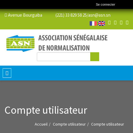
Se connecter
Avenue Bourguiba (221) 33 829 58 25/
asn@asn.sn
Rechercher
Formulaire de recherche
Toggle
navigation
Compte utilisateur
Accueil
Compte utilisateur
Compte utilisateur