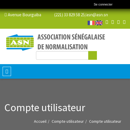
Se connecter
Avenue Bourguiba (221) 33 829 58 25/
asn@asn.sn
Rechercher
Formulaire de recherche
Toggle
navigation
Compte utilisateur
Accueil
Compte utilisateur
Compte utilisateur