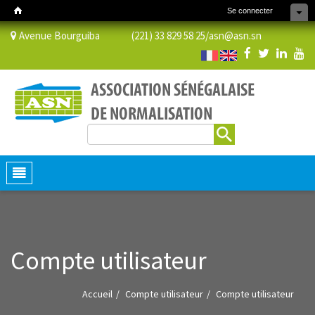
Se connecter
Avenue Bourguiba (221) 33 829 58 25/
asn@asn.sn
Rechercher
Formulaire de recherche
Toggle
navigation
Compte utilisateur
Accueil
Compte utilisateur
Compte utilisateur