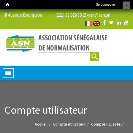
Se connecter
Avenue Bourguiba (221) 33 829 58 25/
asn@asn.sn
Rechercher
Formulaire de recherche
Toggle
navigation
Compte utilisateur
Accueil
Compte utilisateur
Compte utilisateur