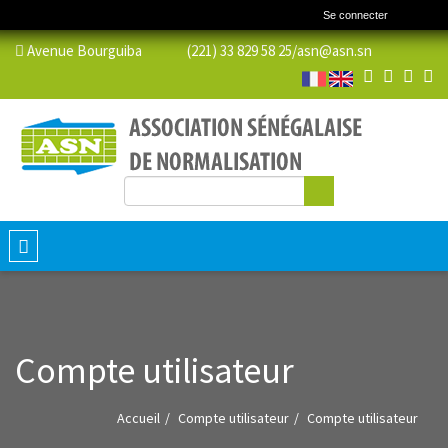
Se connecter
Avenue Bourguiba (221) 33 829 58 25/
asn@asn.sn
Rechercher
Formulaire de recherche
Toggle
navigation
Compte utilisateur
Accueil
Compte utilisateur
Compte utilisateur