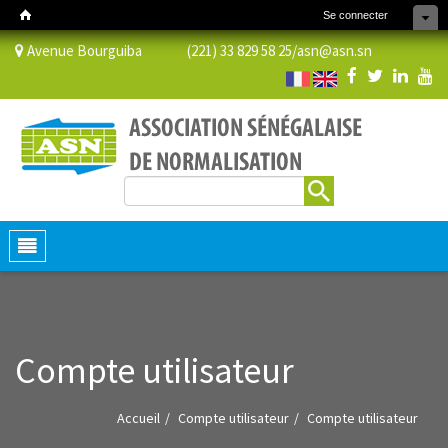
Se connecter
Avenue Bourguiba (221) 33 829 58 25/
asn@asn.sn
Rechercher
Formulaire de recherche
Toggle
navigation
Compte utilisateur
Accueil
Compte utilisateur
Compte utilisateur