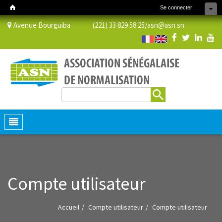
Se connecter
Avenue Bourguiba (221) 33 829 58 25/
asn@asn.sn
Rechercher
Formulaire de recherche
Toggle
navigation
Compte utilisateur
Accueil
Compte utilisateur
Compte utilisateur