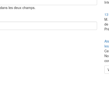
Int
 dans les deux champs.
13
M.
de
Pré
At
le
Ce
Nor
co
V