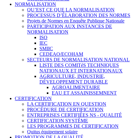
NORMALISATION
QU’EST CE QUE LA NORMALISATION
PROCESSUS D’ÉLABORATION DES NORMES
Projets de Normes en Enquête Publique Nationale
PARTICIPATION AUX INSTANCES DE
NORMALISATION
ISO
IEC
SMIIC
CEDEAO/ECOHAM
SECTEURS DE NORMALISATION NATIONAL
LISTE DES COMITéS TECHNIQUES
NATIONAUX ET INTERNATIONAUX
AGRICULTURE, INDUSTRIE,
DÉVELOPPEMENT DURABLE
AGROALIMENTAIRE
EAU ET ASSAINISSEMNENT
CERTIFICATION
LA CERTIFICATION EN QUESTION
PROCÉDURE DE CERTIFICATION
ENTREPRISES CERTIFIÉES NS - QUALITÉ
CERTIFICATION SYSTÈME
LES PROGRAMMES DE CERTIFICATION
Quitus équipement solaire
PROMOTION DE LA QUALITÉ