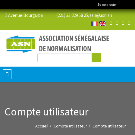
Se connecter
Avenue Bourguiba (221) 33 829 58 25/
asn@asn.sn
Rechercher
Formulaire de recherche
Toggle
navigation
Compte utilisateur
Accueil
Compte utilisateur
Compte utilisateur