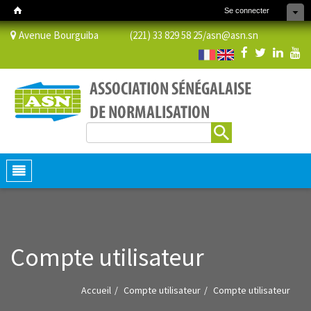
Se connecter
Avenue Bourguiba (221) 33 829 58 25/
asn@asn.sn
Rechercher
Formulaire de recherche
Toggle
navigation
Compte utilisateur
Accueil
Compte utilisateur
Compte utilisateur