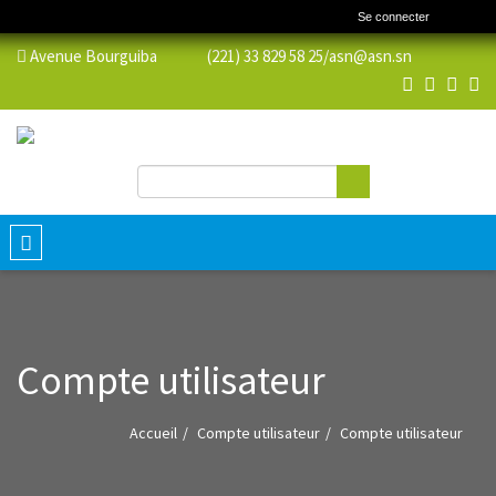
Se connecter
Avenue Bourguiba (221) 33 829 58 25/
asn@asn.sn
Rechercher
Formulaire de recherche
Toggle
navigation
Compte utilisateur
Accueil
Compte utilisateur
Compte utilisateur