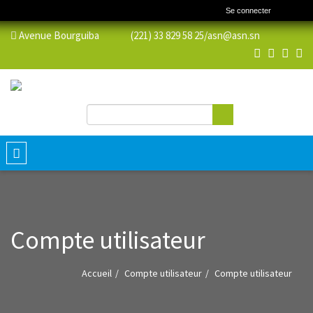
Se connecter
Avenue Bourguiba (221) 33 829 58 25/
asn@asn.sn
Rechercher
Formulaire de recherche
Toggle
navigation
Compte utilisateur
Accueil
Compte utilisateur
Compte utilisateur