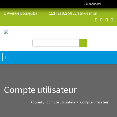
Se connecter
Avenue Bourguiba (221) 33 829 58 25/
asn@asn.sn
Rechercher
Formulaire de recherche
Toggle
navigation
Compte utilisateur
Accueil
Compte utilisateur
Compte utilisateur