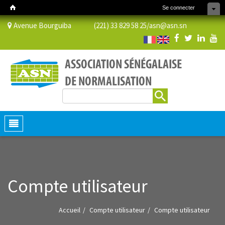
Se connecter
Avenue Bourguiba (221) 33 829 58 25/
asn@asn.sn
Rechercher
Formulaire de recherche
Toggle
navigation
Compte utilisateur
Accueil
Compte utilisateur
Compte utilisateur