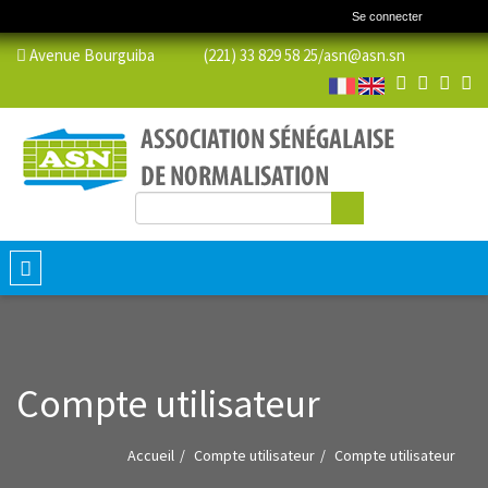
Se connecter
Avenue Bourguiba (221) 33 829 58 25/
asn@asn.sn
Rechercher
Formulaire de recherche
Toggle
navigation
Compte utilisateur
Accueil
Compte utilisateur
Compte utilisateur