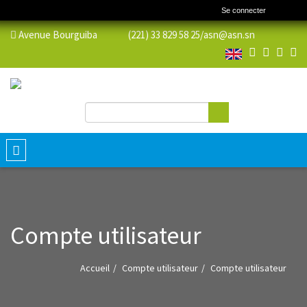
Se connecter
Avenue Bourguiba (221) 33 829 58 25/
asn@asn.sn
Rechercher
Formulaire de recherche
Toggle
navigation
Compte utilisateur
Accueil
Compte utilisateur
Compte utilisateur