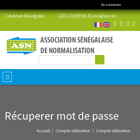
Se connecter
Avenue Bourguiba (221) 33 829 58 25/
asn@asn.sn
Rechercher
Formulaire de recherche
Toggle
navigation
Récuperer mot de passe
Accueil
Compte utilisateur
Compte utilisateur