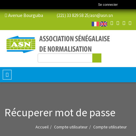
Se connecter
Avenue Bourguiba (221) 33 829 58 25/
asn@asn.sn
Rechercher
Formulaire de recherche
Toggle
navigation
Récuperer mot de passe
Accueil
Compte utilisateur
Compte utilisateur