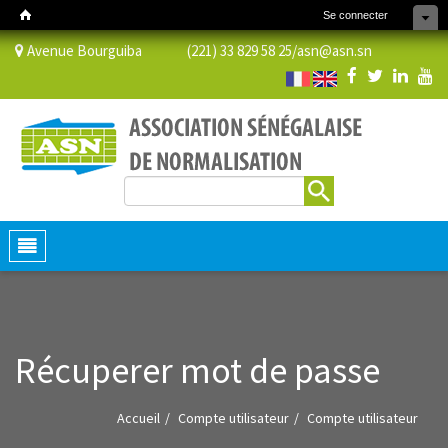
Se connecter
Avenue Bourguiba (221) 33 829 58 25/
asn@asn.sn
Rechercher
Formulaire de recherche
Toggle
navigation
Récuperer mot de passe
Accueil
Compte utilisateur
Compte utilisateur