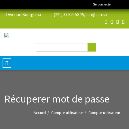
Se connecter
Avenue Bourguiba (221) 33 829 58 25/
asn@asn.sn
Rechercher
Formulaire de recherche
Toggle
navigation
Récuperer mot de passe
Accueil
Compte utilisateur
Compte utilisateur