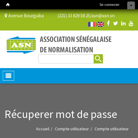
Se connecter
Avenue Bourguiba (221) 33 829 58 25/
asn@asn.sn
Rechercher
Formulaire de recherche
Toggle
navigation
Récuperer mot de passe
Accueil
Compte utilisateur
Compte utilisateur