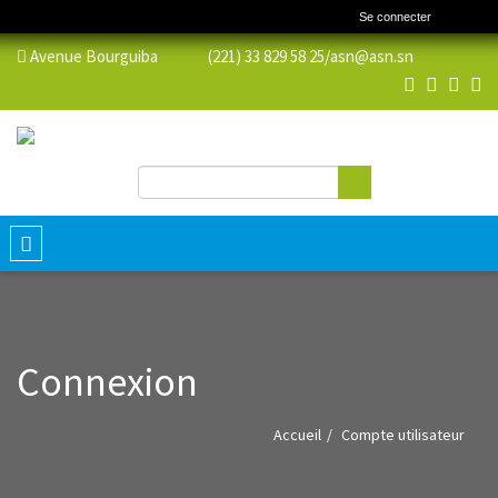
Se connecter
Avenue Bourguiba (221) 33 829 58 25/
asn@asn.sn
Rechercher
Formulaire de recherche
Toggle
navigation
Connexion
Accueil
Compte utilisateur