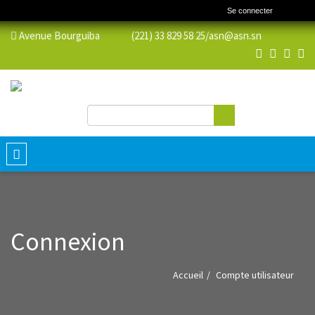
Se connecter
Avenue Bourguiba (221) 33 829 58 25/
asn@asn.sn
Rechercher
Formulaire de recherche
Toggle
navigation
Connexion
Accueil
Compte utilisateur