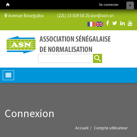
Se connecter
Avenue Bourguiba (221) 33 829 58 25/
asn@asn.sn
Rechercher
Formulaire de recherche
Toggle
navigation
Connexion
Accueil
Compte utilisateur