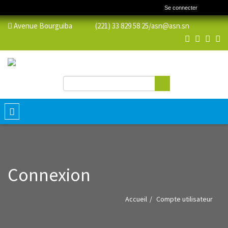
Se connecter
Avenue Bourguiba (221) 33 829 58 25/
asn@asn.sn
Rechercher
Formulaire de recherche
Toggle
navigation
Connexion
Accueil
Compte utilisateur