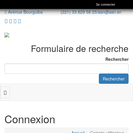
Se connecter
Avenue Bourguiba (221) 33 829 58 25/
asn@asn.sn
Formulaire de recherche
Rechercher
Rechercher
Toggle
navigation
Connexion
Accueil
Compte utilisateur