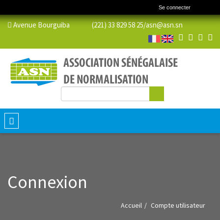
Se connecter
Avenue Bourguiba (221) 33 829 58 25/
asn@asn.sn
Rechercher
Formulaire de recherche
Toggle
navigation
Connexion
Accueil
Compte utilisateur