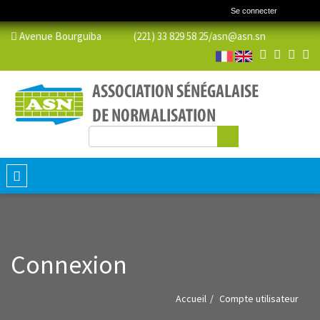
Se connecter
Avenue Bourguiba (221) 33 829 58 25/
asn@asn.sn
Rechercher
Formulaire de recherche
Toggle
navigation
Connexion
Accueil
Compte utilisateur