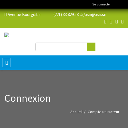
Se connecter
Avenue Bourguiba (221) 33 829 58 25/
asn@asn.sn
Rechercher
Formulaire de recherche
Toggle
navigation
Connexion
Accueil
Compte utilisateur