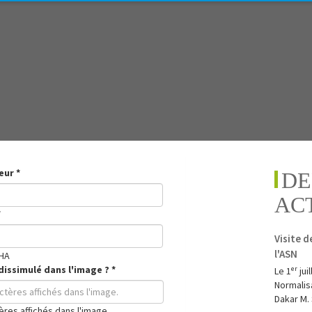
teur
*
DE
AC
*
Visite d
l'ASN
dissimulé dans l'image ?
*
Le 1ᵉʳ ju
Normalisa
Dakar M. 
tères affichés dans l'image.