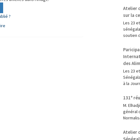
Atelier
sur la c
blié ?
Les 23 et
ire
sénégala
soutien d
Paricipa
Internat
des Alim
‎Les 23 e
Sénégala
à la Jour
131ᵉ réu
M. Elhad
général 
Normalisa
Atelier
Sénégal