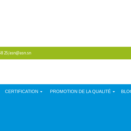
8 25/
asn@asn.sn
CERTIFICATION
PROMOTION DE LA QUALITÉ
BLO