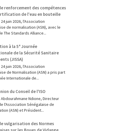
 de renforcement des compétences
ertification de l'eau en bouteille
 24 juin 2026, l'Association
ise de normalisation (ASN), avec le
e The Standards Alliance...
tion à la 5ᵉ Journée
ionale de la Sécurité Sanitaire
ents (JISSA)
t 24 juin 2026, l'Association
ise de Normalisation (ASN) a pris part
née Internationale de...
nion du Conseil de l'ISO
ji Abdourahmane Ndione, Directeur
de l'Association Sénégalaise de
tion (ASN) et Président...
 de vulgarisation des Normes
aises sur les Boues de Vidange