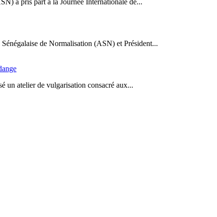
N) a pris part à la Journée Internationale de...
Sénégalaise de Normalisation (ASN) et Président...
idange
 un atelier de vulgarisation consacré aux...