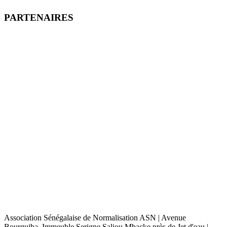
PARTENAIRES
Association Sénégalaise de Normalisation ASN | Avenue
Bourguiba, Immeuble Serigne Saliou Mbacke près de Jet d'eau |