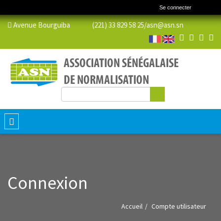
Se connecter
Avenue Bourguiba (221) 33 829 58 25/
asn@asn.sn
Rechercher
Formulaire de recherche
Toggle
navigation
Connexion
Accueil
Compte utilisateur