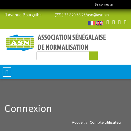
Se connecter
Avenue Bourguiba (221) 33 829 58 25/
asn@asn.sn
Rechercher
Formulaire de recherche
Toggle
navigation
Connexion
Accueil
Compte utilisateur