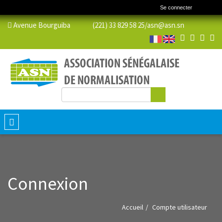
Se connecter
Avenue Bourguiba (221) 33 829 58 25/
asn@asn.sn
Rechercher
Formulaire de recherche
Toggle
navigation
Connexion
Accueil
Compte utilisateur