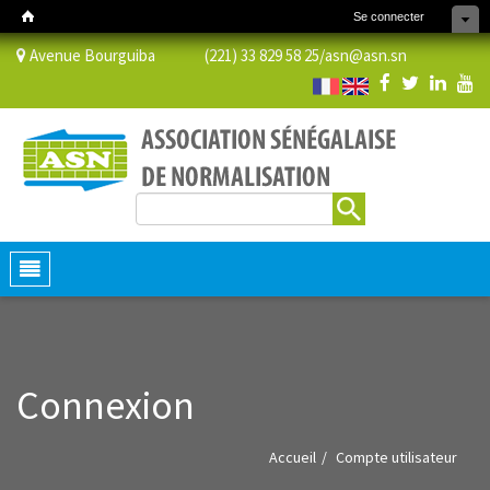
Se connecter
Avenue Bourguiba (221) 33 829 58 25/
asn@asn.sn
Rechercher
Formulaire de recherche
Toggle
navigation
Connexion
Accueil
Compte utilisateur