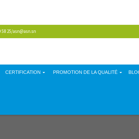
58 25/
asn@asn.sn
CERTIFICATION
PROMOTION DE LA QUALITÉ
BLO