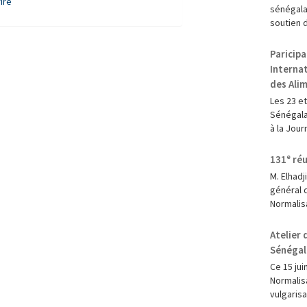
ire
sénégala
soutien d
Paricipa
Internat
des Alim
‎Les 23 e
Sénégala
à la Jour
131ᵉ réu
M. Elhad
général 
Normalisa
Atelier
Sénégal
Ce 15 jui
Normalisa
vulgarisa