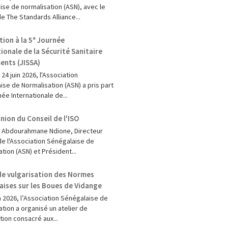
ise de normalisation (ASN), avec le
e The Standards Alliance...
tion à la 5ᵉ Journée
ionale de la Sécurité Sanitaire
ents (JISSA)
t 24 juin 2026, l'Association
ise de Normalisation (ASN) a pris part
née Internationale de...
nion du Conseil de l'ISO
ji Abdourahmane Ndione, Directeur
de l'Association Sénégalaise de
tion (ASN) et Président...
 de vulgarisation des Normes
aises sur les Boues de Vidange
n 2026, l’Association Sénégalaise de
tion a organisé un atelier de
tion consacré aux...