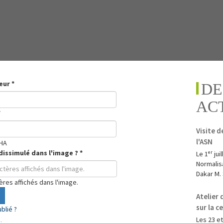
teur
*
DE
AC
*
Visite d
l'ASN
dissimulé dans l'image ?
*
Le 1ᵉʳ ju
Normalisa
Dakar M. 
tères affichés dans l'image.
Atelier
sur la c
blié ?
Les 23 et