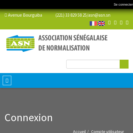
Se connecter
Avenue Bourguiba (221) 33 829 58 25/
asn@asn.sn
Re
Formulaire de
recherche
Toggle
navigation
Connexion
Accueil
Compte utilisateur