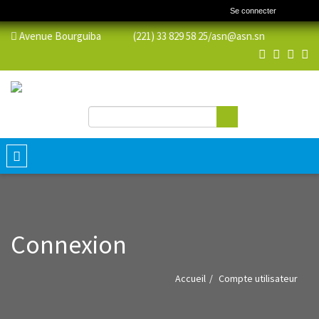
Se connecter
Avenue Bourguiba (221) 33 829 58 25/
asn@asn.sn
Rechercher
Formulaire de recherche
Toggle
navigation
Connexion
Accueil
Compte utilisateur